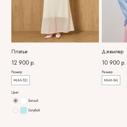
Платье
Джемпер
12 900
р.
10 900
р.
Размер
Размер
M(46-52)
M(46-54)
Цвет
Белый
Голубой