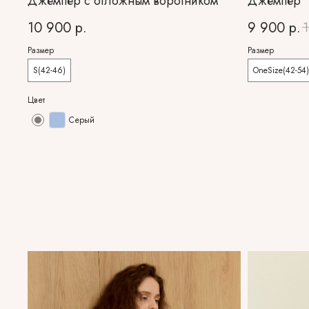
Джемпер с отложным воротником
Джемпер "
10 900
р.
9 900
р.
1
Размер
Размер
S(42-46)
OneSize(42-54)
Цвет
Серый