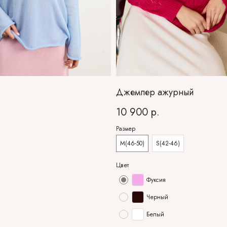
Джемпер ажурный
10 900
р.
Размер
M(46-50)
S(42-46)
Цвет
Фуксия
Черный
Белый