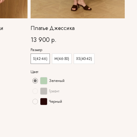
ми
Платье Джессика
13 900
р.
Размер
S(42-46)
M(46-50)
XS(40-42)
Цвет
Зеленый
Графит
Черный