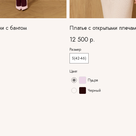
и с бантом
Платье с открытыми плеча
12 500
р.
Размер
S(42-46)
Цвет
Пудра
Черный