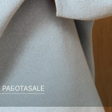
А
SALE