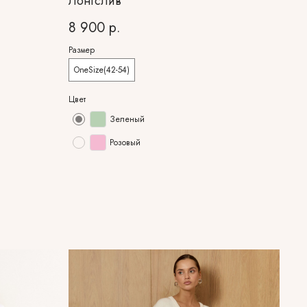
Лонгслив
8 900
р.
Размер
OneSize(42-54)
Цвет
Зеленый
Розовый