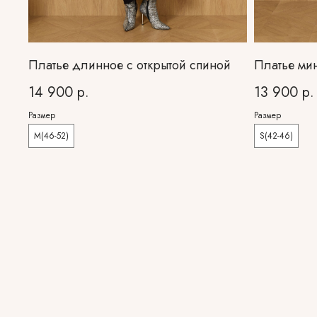
Платье длинное с открытой спиной
Платье мин
14 900
р.
13 900
р.
Размер
Размер
M(46-52)
S(42-46)