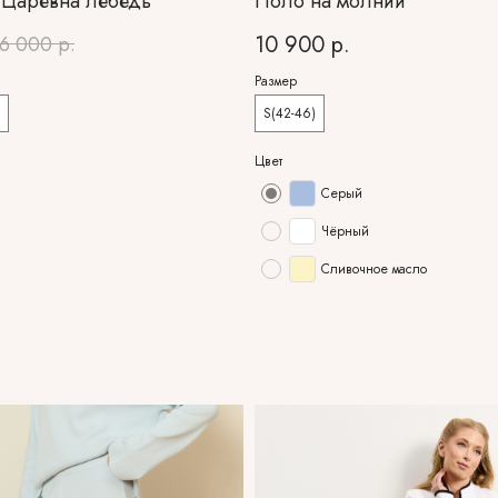
Царевна лебедь"
Поло на молнии
10 900
р.
6 000
р.
Размер
S(42-46)
Цвет
Серый
Чёрный
Сливочное масло