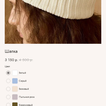
Шапка
Са
3 150
р.
4 500
р.
10
Цвет
Раз
XS
Белый
Серый
Цве
Бежевый
Пыльная роза
Коричневый